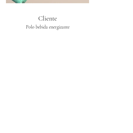
Cliente
Polo bebida energizante
Párrafo. Haz clic aquí para agregar tu
propio texto y editarlo. Es fácil. Haz clic en
"Editar texto" o doble clic aquí para agregar
tu contenido y cambiar la fuente. En este
espacio puedes contar tu historia y permitir
que los usuarios sepan más sobre ti.